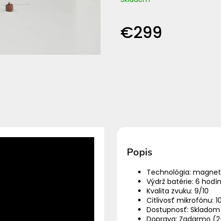
€179
€165
€299
Jednotková
cena:
Popis
Technológia: magneti
Výdrž batérie: 6 hodí
Kvalita zvuku: 9/10
Citlivosť mikrofónu: 1
Dostupnosť: Skladom
Doprava: Zadarmo (2