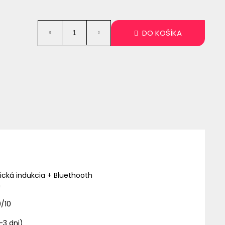
DO KOŠÍKA
cká indukcia + Bluethooth
n
0/10
-3 dni)