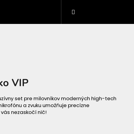
Prihlásenie
Nákupný
košík
ko VIP
luzívny set pre milovníkov moderných high-tech
 mikrofónu a zvuku umožňuje precízne
vás nezaskočí nič!
O BASIC