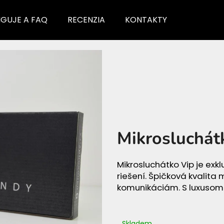
GUJE A FAQ
RECENZIA
KONTAKTY
Čo potrebujete nájsť?
HĽADAŤ
Mikrosluchát
Odporúčame
Mikrosluchátko Vip je exk
riešení. Špičková kvalita
komunikáciám. S luxusom 
MIKROSLUCHÁTKO PROFI
MIKROSLUCHÁTK
Skladem